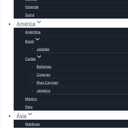
Holanda
Suíça
América
Argentina
Brasil
Jalapão
Caribe
Bahamas
Curaçao
Ilhas Cayman
Jamaica
México
Peru
Ásia
Maldivas