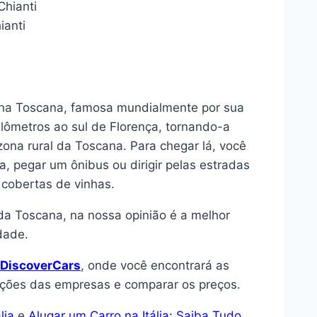
ianti
ti na Toscana, famosa mundialmente por sua
ilômetros ao sul de Florença, tornando-a
zona rural da Toscana. Para chegar lá, você
, pegar um ônibus ou dirigir pelas estradas
 cobertas de vinhas.
da Toscana, na nossa opinião é a melhor
dade.
DiscoverCars
, onde você encontrará as
ações das empresas e comparar os preços.
lia
e
Alugar um Carro na Itália: Saiba Tudo