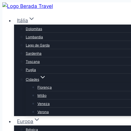
Pular
para
Itália
o
Conteúdo
Dolomitas
Lombardia
Lago de Garda
Sardenha
Toscana
Puglia
Cidades
Florença
Milão
Veneza
Verona
Europa
Bélgica