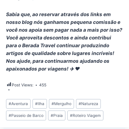
Sabia que, ao reservar através dos links em
nosso blog nós ganhamos pequena comissão e
você nos apoia sem pagar nada a mais por isso?
Você aproveita descontos e ainda contribui
para o Berada Travel continuar produzindo
artigos de qualidade sobre lugares incríveis!
Nos ajude, para continuarmos ajudando os
apaixonados por viagens!
✈️ ❤️
Post Views:
455
Tags
#
Aventura
#
Ilha
#
Mergulho
#
Natureza
do
#
Passeio de Barco
#
Praia
#
Roteiro Viagem
Post: