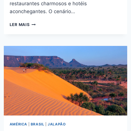
restaurantes charmosos e hotéis
aconchegantes. O cenário…
HUACACHINA:
LER MAIS
OÁSIS
ENCANTADO
NO
DESERTO
DO
PERU
AMÉRICA
|
BRASIL
|
JALAPÃO